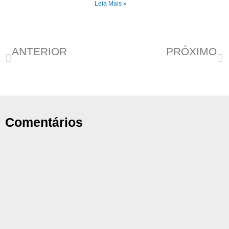
Leia Mais »
ANTERIOR
PRÓXIMO
Dia de luta da pessoa com deficiência: A origem e importância da data.
FONSEAS SE MANIFESTA DIANTE DA REDUÇÃO EM 96% DE RECURSOS PARA A ASSISTÊNCIA SOCIAL NO PROJETO DE LEI ORÇAMENTÁRIA PLOA-2023
Comentários