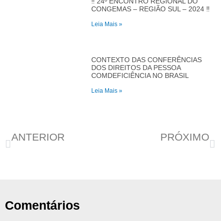
‼️ 24º ENCONTRO REGIONAL DO
CONGEMAS – REGIÃO SUL – 2024 ‼️
Leia Mais »
CONTEXTO DAS CONFERÊNCIAS
DOS DIREITOS DA PESSOA
COMDEFICIÊNCIA NO BRASIL
Leia Mais »
ANTERIOR
PRÓXIMO
Vacina contra a covid para crianças de 6m à 11 anos
No mês de outubro, Sessões Animadas oferece cinema gratuito com programação inclusiva para crianças autistas
Comentários