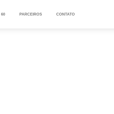
 60
PARCEIROS
CONTATO
 Acessível “NuBraille
Ou Com Baixa Visão