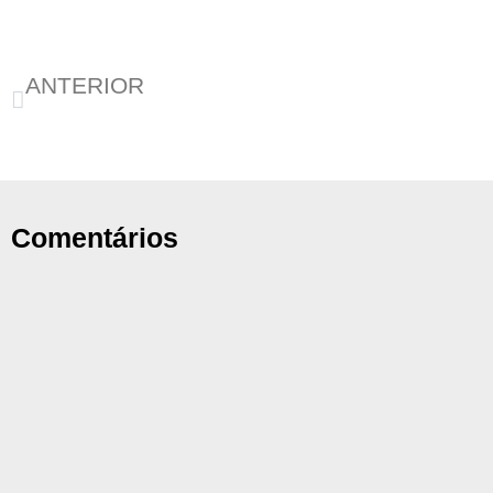
ANTERIOR
Estigma e comportamento desviante em Copacabana
Comentários