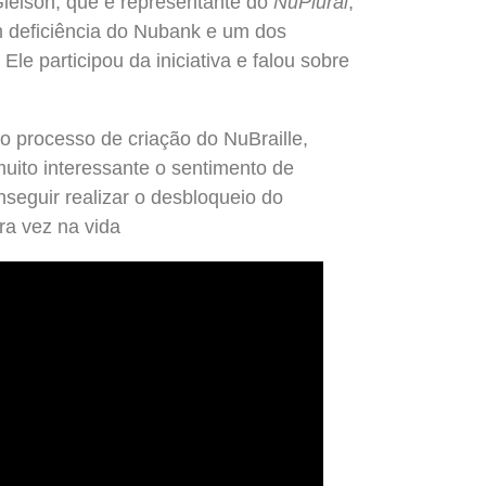
leison, que é representante do
NuPlural
,
 deficiência do Nubank e um dos
Ele participou da iniciativa e falou sobre
o processo de criação do NuBraille,
uito interessante o sentimento de
seguir realizar o desbloqueio do
ra vez na vida