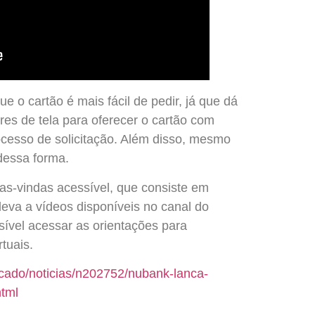
 o cartão é mais fácil de pedir, já que dá
ores de tela para oferecer o cartão com
rocesso de solicitação. Além disso, mesmo
dessa forma.
as-vindas acessível, que consiste em
eva a vídeos disponíveis no canal do
ível acessar as orientações para
rtuais.
rcado/noticias/n202752/nubank-lanca-
html