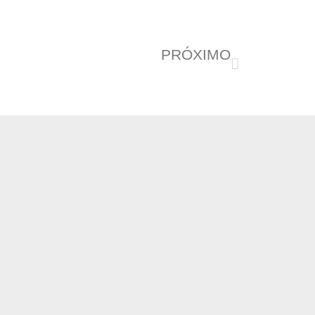
PRÓXIMO
Movimento Nacional de Usuárias/Usuários da Luta Antimanicomial