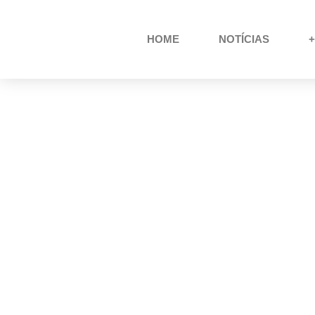
HOME
NOTÍCIAS
+
Nubank Lança Cartão