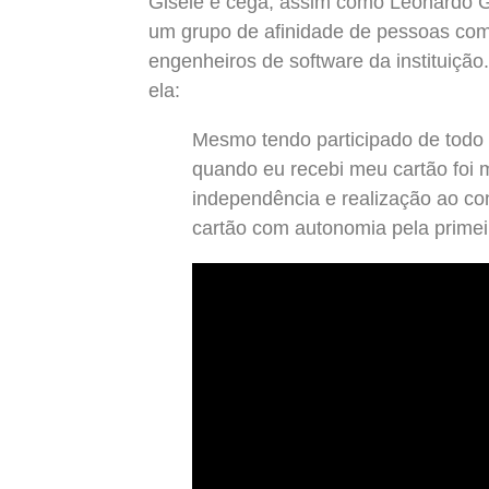
Gisele é cega, assim como Leonardo G
um grupo de afinidade de pessoas com
engenheiros de software da instituição. 
ela:
Mesmo tendo participado de todo 
quando eu recebi meu cartão foi m
independência e realização ao con
cartão com autonomia pela primei