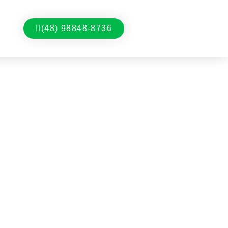
(48) 98848-8736
” Para Pessoas Cegas