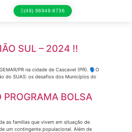
(48) 98848-8736
O SUL – 2024 ‼️
GEMAR/PR na cidade de Cascavel (PR). 🗣️O
ão do SUAS: os desafios dos Municípios do
O PROGRAMA BOLSA
da as famílias que vivem em situação de
a de um contingente populacional. Além de